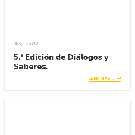
06 Agosto 2026
𝟱.ª 𝗘𝗱𝗶𝗰𝗶𝗼́𝗻 𝗱𝗲 𝗗𝗶𝗮́𝗹𝗼𝗴𝗼𝘀 𝘆
𝗦𝗮𝗯𝗲𝗿𝗲𝘀.
LEER MÁS...