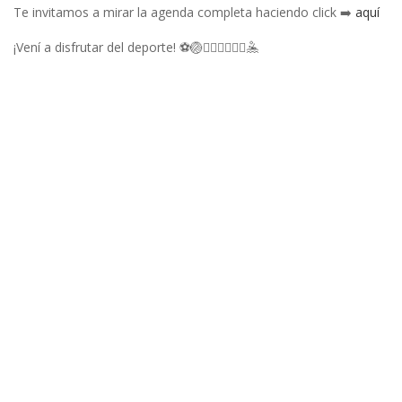
Te invitamos a mirar la agenda completa haciendo click ➡️
aquí
¡Vení a disfrutar del deporte! ⚽🏐🏃‍♀️🤸‍♂️🤾‍♀️🤽